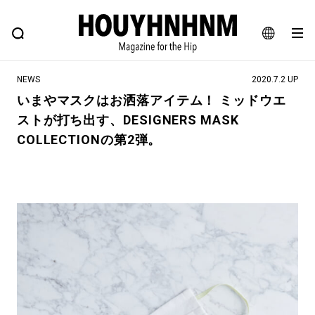
NEWS
FEATURE
BLOG
SNAP
Commune H
ヒップなファッション、カルチャー、ライフスタイルWEBマガジン
JA
NEWS
2020.7.2 UP
EN
いまやマスクはお洒落アイテム！ ミッドウエ
ストが打ち出す、DESIGNERS MASK
#注目のタグ
COLLECTIONの第2弾。
#SHOPPING ADDICT
#憧れの逸品
#ESSENTIAL DESIGNS
#古着サミット
#NEW VINTAGE
#マイナーグッド図鑑
#路地裏てぃーん。
#MONTHLY JOURNAL
#GH 銘品の所以
#フイナムのYouTube
#Commune H
#FOCUS IT
#AH.H
#ととけん
#FASHION
#MUSIC
#MOVIE