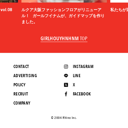
ol.08
ルクア大阪ファッションフロアがリニューア
私たちが
ル！ ガールフイナムが、ガイドマップを作り
ました。
GIRLHOUYHNHNM
TOP
CONTACT
INSTAGRAM
ADVERTISING
LINE
POLICY
X
RECRUIT
FACEBOOK
COMPANY
©️ 2004 Rhino Inc.