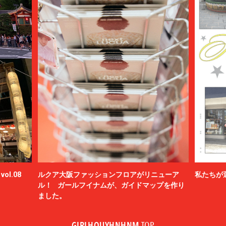
ol.08
ルクア大阪ファッションフロアがリニューア
私たちが
ル！ ガールフイナムが、ガイドマップを作り
ました。
GIRLHOUYHNHNM
TOP