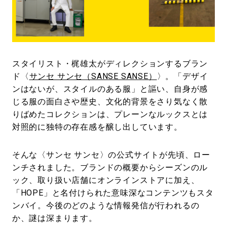
#LIFESTYLE
#SNEAKER
#OUTDOOR
#SPORTS
#HANDSOME HANDBOOK
スタイリスト・梶雄太がディレクションするブラン
ド〈
サンセ サンセ（SANSE SANSE）
〉。「デザイ
ンはないが、スタイルのある服」と謳い、自身が感
じる服の面白さや歴史、文化的背景をさり気なく散
りばめたコレクションは、プレーンなルックスとは
対照的に独特の存在感を醸し出しています。
そんな〈サンセ サンセ〉の公式サイトが先頃、ロー
ンチされました。ブランドの概要からシーズンのル
ック、取り扱い店舗にオンラインストアに加え、
「HOPE」と名付けられた意味深なコンテンツもスタ
ンバイ。今後のどのような情報発信が行われるの
か、謎は深まります。