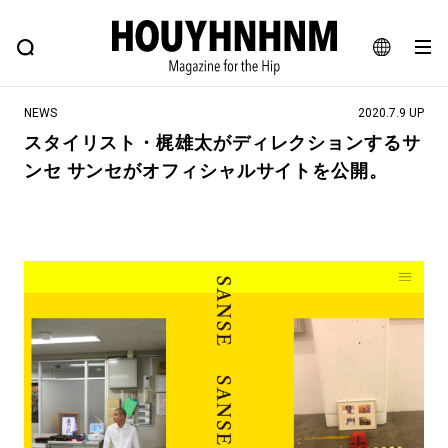
NEWS
FEATURE
BLOG
SNAP
Commune H
ヒップなファッション、カルチャー、ライフスタイルWEBマガジン
JA
NEWS
2020.7.9 UP
EN
スタイリスト・梶雄太がディレクションするサ
ンセ サンセがオフィシャルサイトを公開。
#注目のタグ
#SHOPPING ADDICT
#憧れの逸品
#ESSENTIAL DESIGNS
#古着サミット
#NEW VINTAGE
#マイナーグッド図鑑
#路地裏てぃーん。
#MONTHLY JOURNAL
#GH 銘品の所以
#フイナムのYouTube
#Commune H
#FOCUS IT
#AH.H
#ととけん
#FASHION
#MUSIC
#MOVIE