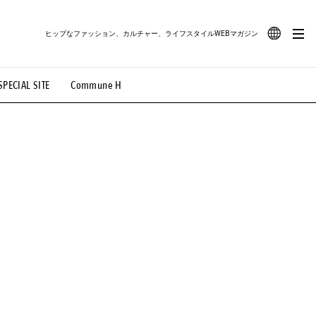
ヒップなファッション、カルチャー、ライフスタイルWEBマガジン
JA
SPECIAL SITE
Commune H
#路地裏てぃーん。
#MONTHLY JOURNAL
EN
OVIE
#LIFESTYLE
#SNEAKER
#OUTDOOR