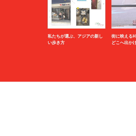
私たちが選ぶ、アジアの新し
街に映えるH
い歩き方
どこへ出か