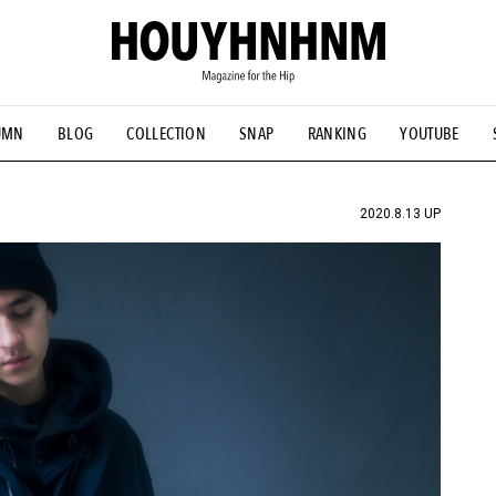
UMN
BLOG
COLLECTION
SNAP
RANKING
YOUTUBE
NS
#古着サミット
#NEW VINTAGE
#マイナーグッド図鑑
#FOCUS IT
#AH.H
#ととけん
#FASHION
#MUSIC
#M
2020.8.13 UP