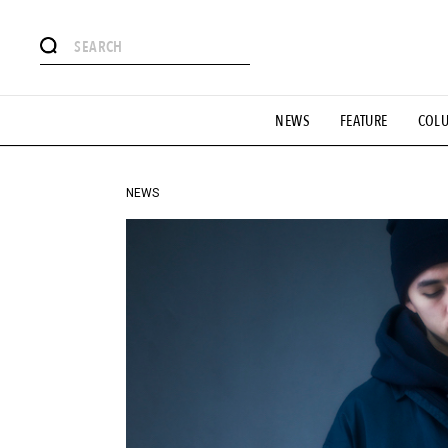
#注目のタグ
NEWS
FEATURE
COL
#SHOPPING ADDICT
#憧れの逸品
#ESSENTIAL DESIG
#GH 銘品の所以
#フイナムのYouTube
#Commune H
#SPORTS
#HANDSOME HANDBOOK
NEWS