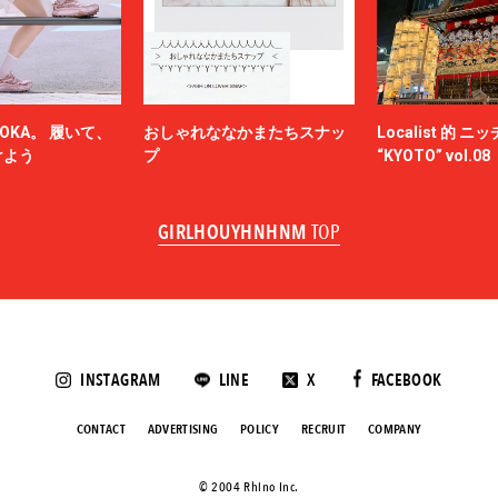
OKA。 履いて、
おしゃれななかまたちスナッ
Localist 的 
けよう
プ
“KYOTO” vol.08
GIRLHOUYHNHNM
TOP
INSTAGRAM
LINE
X
FACEBOOK
CONTACT
ADVERTISING
POLICY
RECRUIT
COMPANY
©️ 2004 Rhino Inc.