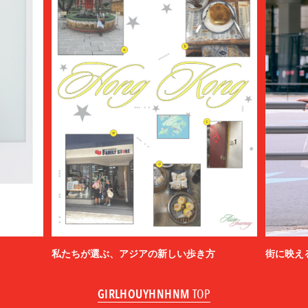
私たちが選ぶ、アジアの新しい歩き方
街に映え
GIRLHOUYHNHNM
TOP