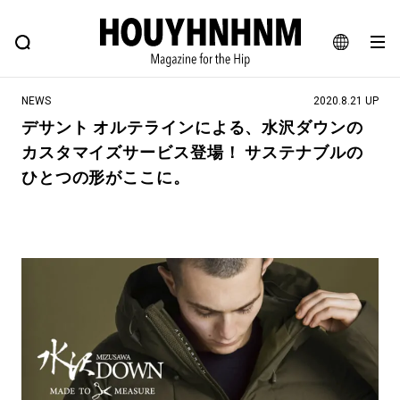
NEWS
FEATURE
BLOG
SNAP
Commune H
ヒップなファッション、カルチャー、ライフスタイルWEBマガジン
JA
NEWS
2020.8.21 UP
EN
デサント オルテラインによる、水沢ダウンの
カスタマイズサービス登場！ サステナブルの
#注目のタグ
ひとつの形がここに。
#SHOPPING ADDICT
#憧れの逸品
#ESSENTIAL DESIGNS
#古着サミット
#NEW VINTAGE
#マイナーグッド図鑑
#路地裏てぃーん。
#MONTHLY JOURNAL
#GH 銘品の所以
#フイナムのYouTube
#Commune H
#FOCUS IT
#AH.H
#ととけん
#FASHION
#MUSIC
#MOVIE