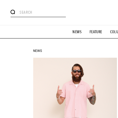
#注目のタグ
NEWS
FEATURE
COL
#SHOPPING ADDICT
#憧れの逸品
#ESSENTIAL DESIG
#GH 銘品の所以
#フイナムのYouTube
#Commune H
#SPORTS
#HANDSOME HANDBOOK
NEWS