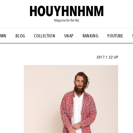
UMN
BLOG
COLLECTION
SNAP
RANKING
YOUTUBE
NS
#古着サミット
#NEW VINTAGE
#マイナーグッド図鑑
#FOCUS IT
#AH.H
#ととけん
#FASHION
#MUSIC
#M
2017.1.22 UP