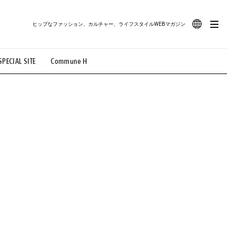
ヒップなファッション、カルチャー、ライフスタイルWEBマガジン
JA
SPECIAL SITE
Commune H
#路地裏てぃーん。
#MONTHLY JOURNAL
EN
OVIE
#LIFESTYLE
#SNEAKER
#OUTDOOR