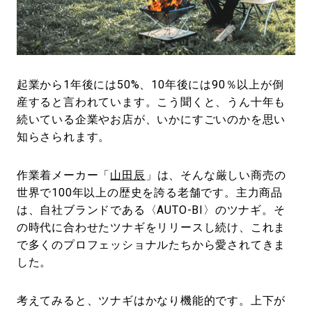
#LIFESTYLE
#SNEAKER
#OUTDOOR
#SPORTS
#HANDSOME HANDBOOK
起業から1年後には50%、10年後には90％以上が倒
産すると言われています。こう聞くと、うん十年も
続いている企業やお店が、いかにすごいのかを思い
知らさられます。
作業着メーカー「
山田辰
」は、そんな厳しい商売の
世界で100年以上の歴史を誇る老舗です。主力商品
は、自社ブランドである〈AUTO-BI〉のツナギ。そ
の時代に合わせたツナギをリリースし続け、これま
で多くのプロフェッショナルたちから愛されてきま
した。
考えてみると、ツナギはかなり機能的です。上下が