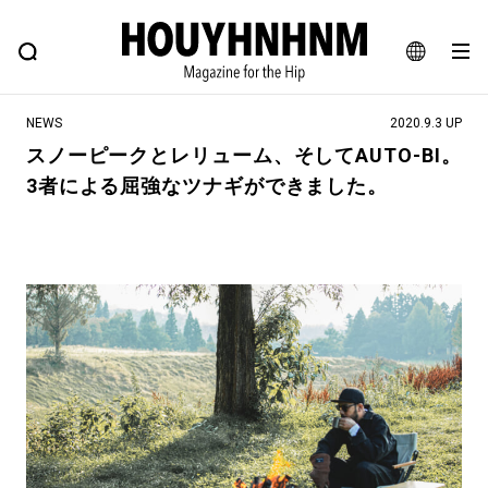
NEWS
FEATURE
BLOG
SNAP
Commune H
ヒップなファッション、カルチャー、ライフスタイルWEBマガジン
JA
NEWS
2020.9.3 UP
EN
スノーピークとレリューム、そしてAUTO-BI。
3者による屈強なツナギができました。
#注目のタグ
#SHOPPING ADDICT
#憧れの逸品
#ESSENTIAL DESIGNS
#古着サミット
#NEW VINTAGE
#マイナーグッド図鑑
#路地裏てぃーん。
#MONTHLY JOURNAL
#GH 銘品の所以
#フイナムのYouTube
#Commune H
#FOCUS IT
#AH.H
#ととけん
#FASHION
#MUSIC
#MOVIE