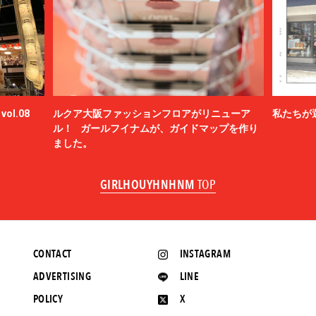
ol.08
ルクア大阪ファッションフロアがリニューア
私たちが
ル！ ガールフイナムが、ガイドマップを作り
ました。
GIRLHOUYHNHNM
TOP
CONTACT
INSTAGRAM
ADVERTISING
LINE
POLICY
X