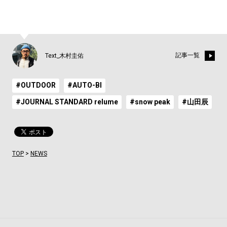
記事一覧
Text_木村圭佑
#OUTDOOR
#AUTO-BI
#JOURNAL STANDARD relume
#snow peak
#山田辰
TOP
>
NEWS