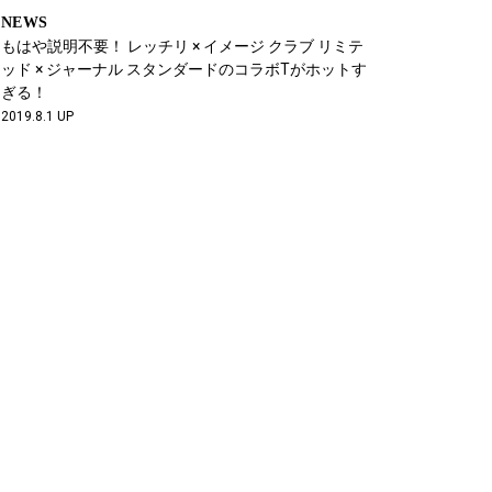
NEWS
もはや説明不要！ レッチリ × イメージ クラブ リミテ
ッド × ジャーナル スタンダードのコラボTがホットす
ぎる！
2019.8.1 UP