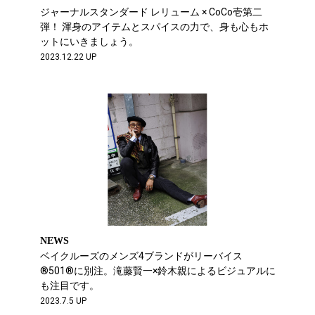
ジャーナルスタンダード レリューム × CoCo壱第二
弾！ 渾身のアイテムとスパイスの力で、身も心もホ
ットにいきましょう。
2023.12.22 UP
NEWS
ベイクルーズのメンズ4ブランドがリーバイス
®︎501®︎に別注。滝藤賢一×鈴木親によるビジュアルに
も注目です。
2023.7.5 UP