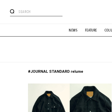
#注目のタグ
NEWS
FEATURE
COL
#SHOPPING ADDICT
#憧れの逸品
#ESSENTIAL DESIG
#GH 銘品の所以
#フイナムのYouTube
#Commune H
#SPORTS
#HANDSOME HANDBOOK
#JOURNAL STANDARD relume