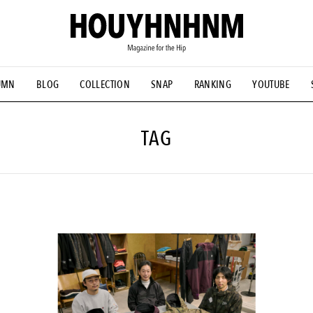
UMN
BLOG
COLLECTION
SNAP
RANKING
YOUTUBE
NS
#古着サミット
#NEW VINTAGE
#マイナーグッド図鑑
#FOCUS IT
#AH.H
#ととけん
#FASHION
#MUSIC
#M
TAG