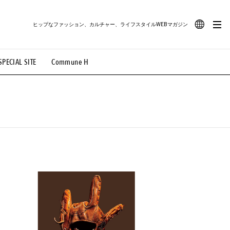
ヒップなファッション、カルチャー、ライフスタイルWEBマガジン
JA
SPECIAL SITE
Commune H
#路地裏てぃーん。
#MONTHLY JOURNAL
EN
OVIE
#LIFESTYLE
#SNEAKER
#OUTDOOR