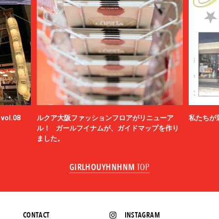
ol.08
ルクア大阪ファッションフロアがリニューア
私たちが
ル！ ガールフイナムが、ガイドマップを作り
ました。
GIRLHOUYHNHNM
TOP
CONTACT
INSTAGRAM