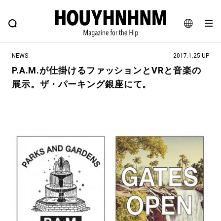
NEWS
FEATURE
BLOG
SNAP
Commune H
ヒップなファッション、カルチャー、ライフスタイルWEBマガジン
JA
NEWS
2017.1.25 UP
EN
P.A.M.が仕掛けるファッションとVRと音楽の
展示。ザ・パーキング銀座にて。
#注目のタグ
#SHOPPING ADDICT
#憧れの逸品
#ESSENTIAL DESIGNS
#古着サミット
#NEW VINTAGE
#マイナーグッド図鑑
#路地裏てぃーん。
#MONTHLY JOURNAL
#GH 銘品の所以
#フイナムのYouTube
#Commune H
#FOCUS IT
#AH.H
#ととけん
#FASHION
#MUSIC
#MOVIE