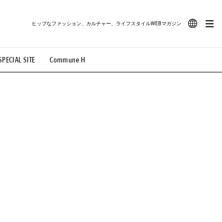
ヒップなファッション、カルチャー、ライフスタイルWEBマガジン
JA
SPECIAL SITE
Commune H
#路地裏てぃーん。
#MONTHLY JOURNAL
EN
OVIE
#LIFESTYLE
#SNEAKER
#OUTDOOR