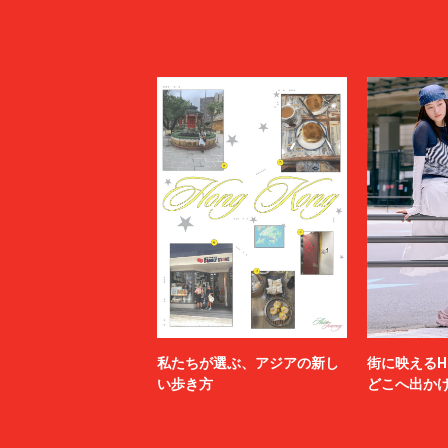
私たちが選ぶ、アジアの新し
街に映えるH
い歩き方
どこへ出か