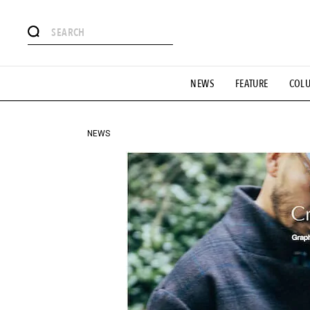
#注目のタグ
NEWS
FEATURE
COL
#SHOPPING ADDICT
#憧れの逸品
#ESSENTIAL DESIG
#GH 銘品の所以
#フイナムのYouTube
#Commune H
#SPORTS
#HANDSOME HANDBOOK
NEWS