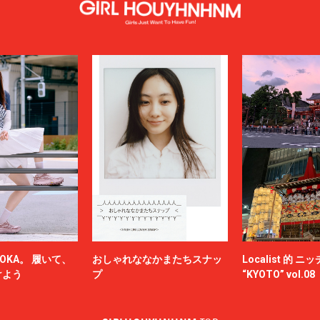
OKA。 履いて、
おしゃれななかまたちスナッ
Localist 的 
けよう
プ
“KYOTO” vol.08