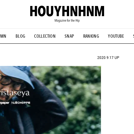
UMN
BLOG
COLLECTION
SNAP
RANKING
YOUTUBE
NS
#古着サミット
#NEW VINTAGE
#マイナーグッド図鑑
#FOCUS IT
#AH.H
#ととけん
#FASHION
#MUSIC
#M
2020.9.17 UP