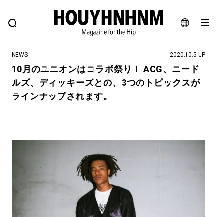
NEWS
FEATURE
BLOG
SNAP
Commune H
ヒップなファッション、カルチャー、ライフスタイルWEBマガジン
JA
NEWS
2020.10.5 UP
EN
10月のユニオンはコラボ祭り！ ACG、ニード
ルズ、ディッキーズとの、3つのトピックスが
#注目のタグ
ラインナップされます。
#SHOPPING ADDICT
#憧れの逸品
#ESSENTIAL DESIGNS
#古着サミット
#NEW VINTAGE
#マイナーグッド図鑑
#路地裏てぃーん。
#MONTHLY JOURNAL
#GH 銘品の所以
#フイナムのYouTube
#Commune H
#FOCUS IT
#AH.H
#ととけん
#FASHION
#MUSIC
#MOVIE