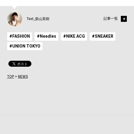
記事一覧
Text_柴山英樹
#FASHION
#Needles
#NIKE ACG
#SNEAKER
#UNION TOKYO
TOP
>
NEWS