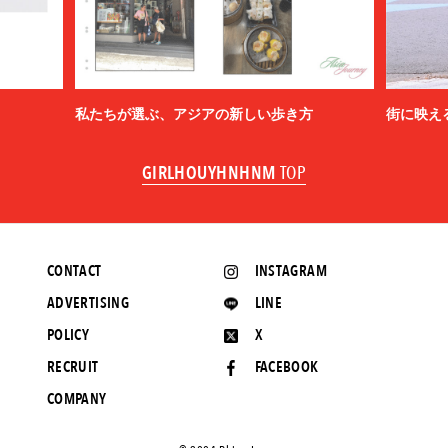
私たちが選ぶ、アジアの新しい歩き方
街に映え
GIRLHOUYHNHNM
TOP
CONTACT
INSTAGRAM
ADVERTISING
LINE
POLICY
X
RECRUIT
FACEBOOK
COMPANY