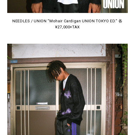
NEEDLES / UNION “Mohair Cardigan UNION TOKYO ED.” 各
¥27,000+TAX