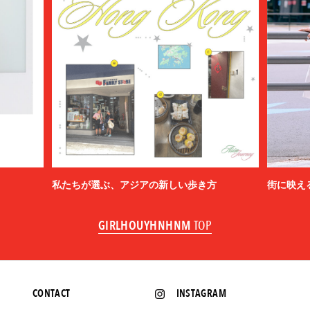
私たちが選ぶ、アジアの新しい歩き方
街に映え
GIRLHOUYHNHNM
TOP
CONTACT
INSTAGRAM