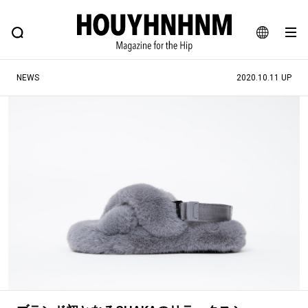
NEWS
FEATURE
BLOG
SNAP
Commune H
ヒップなファッション、カルチャー、ライフスタイルWEBマガジン
JA
NEWS
2020.10.11 UP
EN
#注目のタグ
#SHOPPING ADDICT
#憧れの逸品
#ESSENTIAL DESIGNS
#古着サミット
#NEW VINTAGE
#マイナーグッド図鑑
#路地裏てぃーん。
#MONTHLY JOURNAL
#GH 銘品の所以
#フイナムのYouTube
#Commune H
#FOCUS IT
#AH.H
#ととけん
#FASHION
#MUSIC
#MOVIE