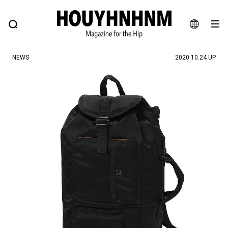
NEWS
FEATURE
BLOG
SNAP
Commune H
ヒップなファッション、カルチャー、ライフスタイルWEBマガジン
JA
NEWS
2020.10.24 UP
EN
#注目のタグ
#SHOPPING ADDICT
#憧れの逸品
#ESSENTIAL DESIGNS
#古着サミット
#NEW VINTAGE
#マイナーグッド図鑑
#路地裏てぃーん。
#MONTHLY JOURNAL
#GH 銘品の所以
#フイナムのYouTube
#Commune H
#FOCUS IT
#AH.H
#ととけん
#FASHION
#MUSIC
#MOVIE