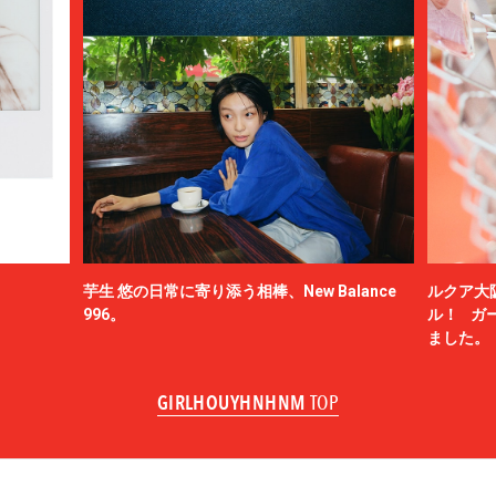
芋生 悠の日常に寄り添う相棒、New Balance
ルクア大
996。
ル！ ガ
ました。
GIRLHOUYHNHNM
TOP