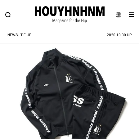
NEWS
FEATURE
BLOG
SNAP
Commune H
ヒップなファッション、カルチャー、ライフスタイルWEBマガジン
JA
NEWS | TIE UP
2020.10.30 UP
EN
#注目のタグ
#SHOPPING ADDICT
#憧れの逸品
#ESSENTIAL DESIGNS
#古着サミット
#NEW VINTAGE
#マイナーグッド図鑑
#路地裏てぃーん。
#MONTHLY JOURNAL
#GH 銘品の所以
#フイナムのYouTube
#Commune H
#FOCUS IT
#AH.H
#ととけん
#FASHION
#MUSIC
#MOVIE