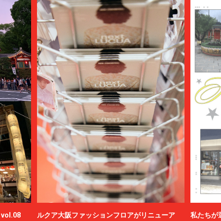
ol.08
ルクア大阪ファッションフロアがリニューア
私たちが