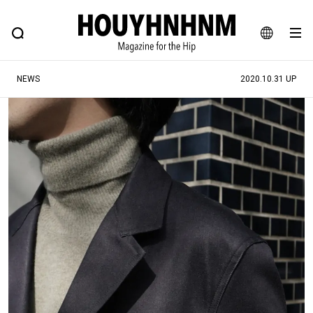
NEWS
FEATURE
BLOG
SNAP
Commune H
ヒップなファッション、カルチャー、ライフスタイルWEBマガジン
JA
NEWS
2020.10.31 UP
EN
#注目のタグ
#SHOPPING ADDICT
#憧れの逸品
#MONTHLY JOURNAL
#ESSENTIAL DESIGNS
#NEW VINTAGE
#古着サミット
#マイナーグッド図鑑
#フイナムのYouTube
#Commune H
#FOCUS IT
#AH.H
#ととけん
#FASHION
#MUSIC
#MOVIE
#LIFESTYLE
#SNEAKER
#OUTDOOR