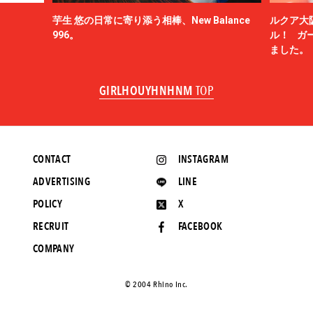
芋生 悠の日常に寄り添う相棒、New Balance
ルクア大
996。
ル！ ガ
ました。
GIRLHOUYHNHNM
TOP
CONTACT
INSTAGRAM
ADVERTISING
LINE
POLICY
X
RECRUIT
FACEBOOK
COMPANY
©️ 2004 Rhino Inc.