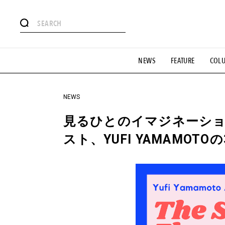
#注目のタグ
NEWS
FEATURE
COL
#SHOPPING ADDICT
#憧れの逸品
#ESSENTIAL DESIG
#GH 銘品の所以
#フイナムのYouTube
#Commune H
#SPORTS
#HANDSOME HANDBOOK
NEWS
見るひとのイマジネーシ
スト、YUFI YAMAMO