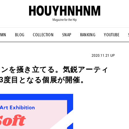
UMN
BLOG
COLLECTION
SNAP
RANKING
YOUTUBE
NS
#古着サミット
#NEW VINTAGE
#マイナーグッド図鑑
#FOCUS IT
#AH.H
#ととけん
#FASHION
#MUSIC
#M
2020.11.21 UP
ョンを掻き立てる。気鋭アーティ
TOの3度目となる個展が開催。