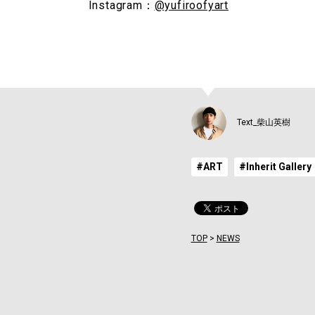
Instagram：
@yufiroofyart
Text_柴山英樹
#ART
#Inherit Gallery
TOP
>
NEWS