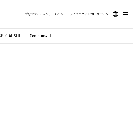
ヒップなファッション、カルチャー、ライフスタイルWEBマガジン
JA
SPECIAL SITE
Commune H
#路地裏てぃーん。
#MONTHLY JOURNAL
EN
OVIE
#LIFESTYLE
#SNEAKER
#OUTDOOR