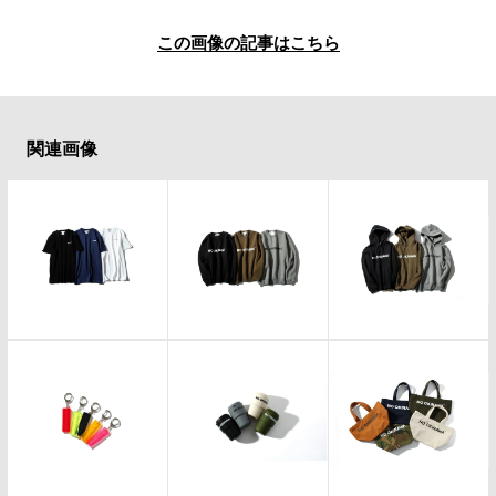
#LIFESTYLE
#SNEAKER
#OUTDOOR
#SPORTS
#HANDSOME HANDBOOK
この画像の記事はこちら
関連画像