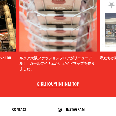
ol.08
ルクア大阪ファッションフロアがリニューア
私たちが
ル！ ガールフイナムが、ガイドマップを作り
ました。
GIRLHOUYHNHNM
TOP
CONTACT
INSTAGRAM