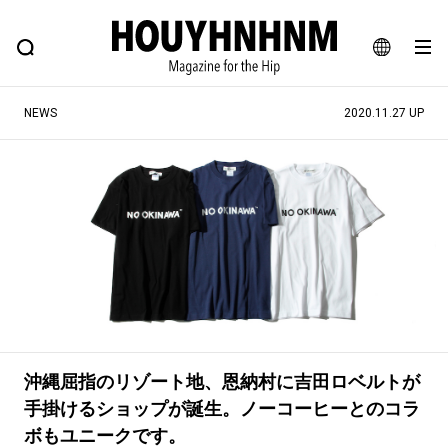
NEWS
FEATURE
BLOG
SNAP
Commune H
ヒップなファッション、カルチャー、ライフスタイルWEBマガジン
JA
NEWS
2020.11.27 UP
EN
#注目のタグ
#SHOPPING ADDICT
#憧れの逸品
#ESSENTIAL DESIGNS
#古着サミット
#NEW VINTAGE
#マイナーグッド図鑑
#路地裏てぃーん。
#MONTHLY JOURNAL
#GH 銘品の所以
#フイナムのYouTube
沖縄屈指のリゾート地、恩納村に吉田ロベルトが
#Commune H
#FOCUS IT
#AH.H
手掛けるショップが誕生。ノーコーヒーとのコラ
#ととけん
#FASHION
#MUSIC
#MOVIE
ボもユニークです。