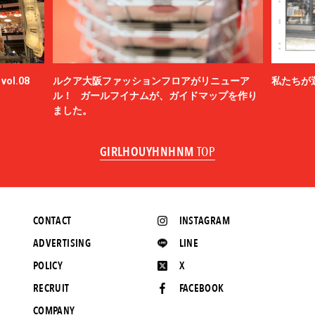
ol.08
ルクア大阪ファッションフロアがリニューア
私たちが
ル！ ガールフイナムが、ガイドマップを作り
ました。
GIRLHOUYHNHNM
TOP
CONTACT
INSTAGRAM
ADVERTISING
LINE
POLICY
X
RECRUIT
FACEBOOK
COMPANY