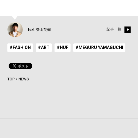
記事一覧
Text_柴山英樹
#FASHION
#ART
#HUF
#MEGURU YAMAGUCHI
TOP
>
NEWS