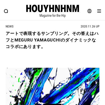
NEWS
FEATURE
BLOG
SNAP
Commune H
ヒップなファッション、カルチャー、ライフスタイルWEBマガジン
JA
NEWS
2020.11.26 UP
EN
アートで表現するサンプリング。その答えはハ
フとMEGURU YAMAGUCHIのダイナミックな
#注目のタグ
コラボにあります。
#SHOPPING ADDICT
#憧れの逸品
#ESSENTIAL DESIGNS
#古着サミット
#NEW VINTAGE
#マイナーグッド図鑑
#路地裏てぃーん。
#MONTHLY JOURNAL
#GH 銘品の所以
#フイナムのYouTube
#Commune H
#FOCUS IT
#AH.H
#ととけん
#FASHION
#MUSIC
#MOVIE