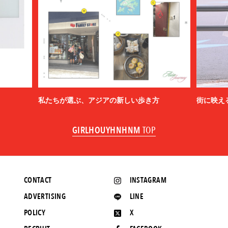
私たちが選ぶ、アジアの新しい歩き方
街に映え
GIRLHOUYHNHNM
TOP
CONTACT
INSTAGRAM
ADVERTISING
LINE
POLICY
X