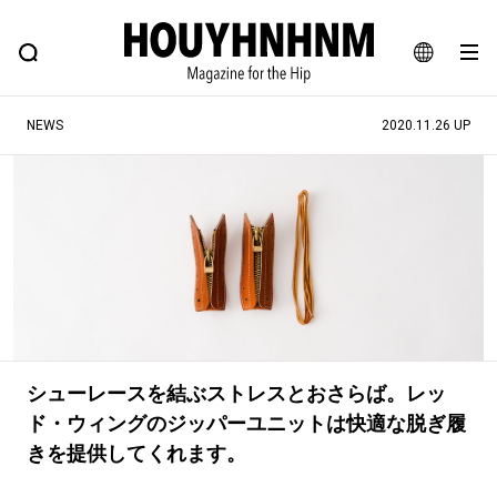
NEWS
FEATURE
BLOG
SNAP
Commune H
ヒップなファッション、カルチャー、ライフスタイルWEBマガジン
JA
NEWS
2020.11.26 UP
EN
#注目のタグ
#SHOPPING ADDICT
#憧れの逸品
#ESSENTIAL DESIGNS
#古着サミット
#NEW VINTAGE
#マイナーグッド図鑑
#路地裏てぃーん。
#MONTHLY JOURNAL
#GH 銘品の所以
#フイナムのYouTube
シューレースを結ぶストレスとおさらば。レッ
ド・ウィングのジッパーユニットは快適な脱ぎ履
#Commune H
#FOCUS IT
#AH.H
きを提供してくれます。
#ととけん
#FASHION
#MUSIC
#MOVIE