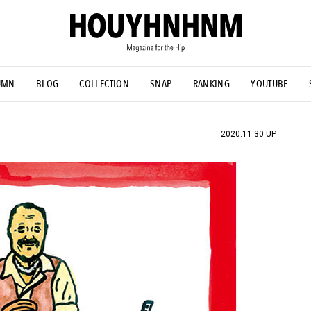
UMN
BLOG
COLLECTION
SNAP
RANKING
YOUTUBE
NS
#古着サミット
#NEW VINTAGE
#マイナーグッド図鑑
#FOCUS IT
#AH.H
#ととけん
#FASHION
#MUSIC
#M
2020.11.30 UP