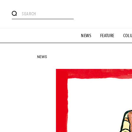
#注目のタグ
NEWS
FEATURE
COL
#SHOPPING ADDICT
#憧れの逸品
#ESSENTIAL DESIG
#GH 銘品の所以
#フイナムのYouTube
#Commune H
#SPORTS
#HANDSOME HANDBOOK
NEWS