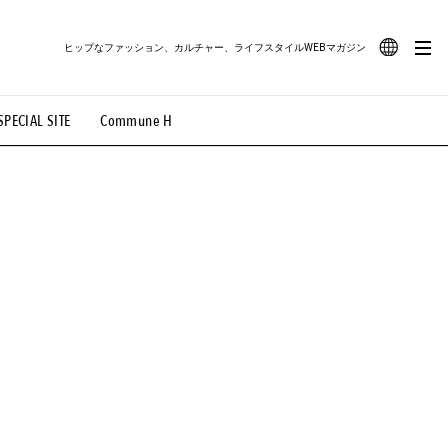
ヒップなファッション、カルチャー、ライフスタイルWEBマガジン
JA
SPECIAL SITE
Commune H
#路地裏てぃーん。
#MONTHLY JOURNAL
EN
OVIE
#LIFESTYLE
#SNEAKER
#OUTDOOR