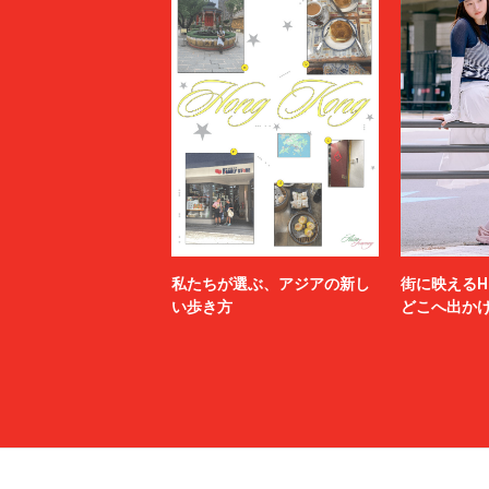
私たちが選ぶ、アジアの新し
街に映えるH
い歩き方
どこへ出か