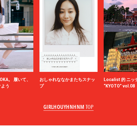
OKA。 履いて、
おしゃれななかまたちスナッ
Localist 的 
けよう
プ
“KYOTO” vol.08
GIRLHOUYHNHNM
TOP