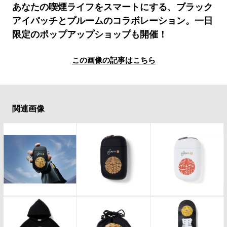
#LIFESTYLE
#SNEAKER
#OUTDOOR
あなたの喫煙ライフをスマートにする、ブラック
#SPORTS
#HANDSOME HANDBOOK
アイパッチとプルームのコラボレーション。一日
限定のポップアップショップも開催！
この画像の記事はこちら
関連画像