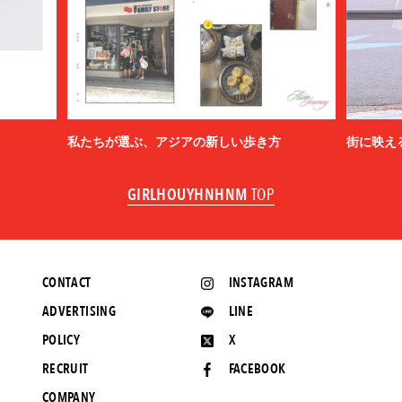
私たちが選ぶ、アジアの新しい歩き方
街に映え
GIRLHOUYHNHNM
TOP
CONTACT
INSTAGRAM
ADVERTISING
LINE
POLICY
X
RECRUIT
FACEBOOK
COMPANY