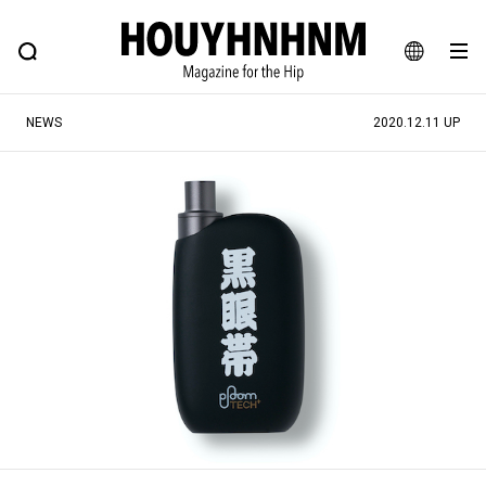
NEWS
FEATURE
BLOG
SNAP
Commune H
ヒップなファッション、カルチャー、ライフスタイルWEBマガジン
JA
NEWS
2020.12.11 UP
EN
#注目のタグ
#SHOPPING ADDICT
#憧れの逸品
#ESSENTIAL DESIGNS
#古着サミット
#NEW VINTAGE
#マイナーグッド図鑑
#路地裏てぃーん。
#MONTHLY JOURNAL
#GH 銘品の所以
#フイナムのYouTube
#Commune H
#FOCUS IT
#AH.H
#ととけん
#FASHION
#MUSIC
#MOVIE