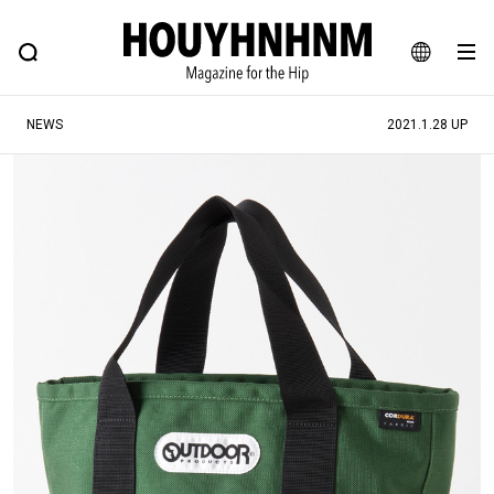
NEWS
FEATURE
BLOG
SNAP
Commune H
ヒップなファッション、カルチャー、ライフスタイルWEBマガジン
JA
NEWS
2021.1.28 UP
EN
#注目のタグ
#SHOPPING ADDICT
#憧れの逸品
#ESSENTIAL DESIGNS
#古着サミット
#NEW VINTAGE
#マイナーグッド図鑑
#路地裏てぃーん。
#MONTHLY JOURNAL
#GH 銘品の所以
#フイナムのYouTube
#Commune H
#FOCUS IT
#AH.H
#ととけん
#FASHION
#MUSIC
#MOVIE