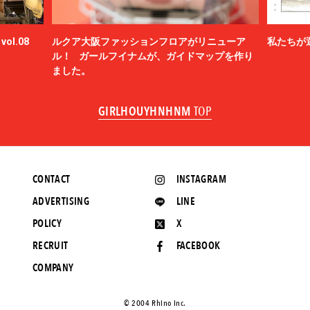
ol.08
ルクア大阪ファッションフロアがリニューア
私たちが
ル！ ガールフイナムが、ガイドマップを作り
ました。
GIRLHOUYHNHNM
TOP
CONTACT
INSTAGRAM
ADVERTISING
LINE
POLICY
X
RECRUIT
FACEBOOK
COMPANY
©️ 2004 Rhino Inc.