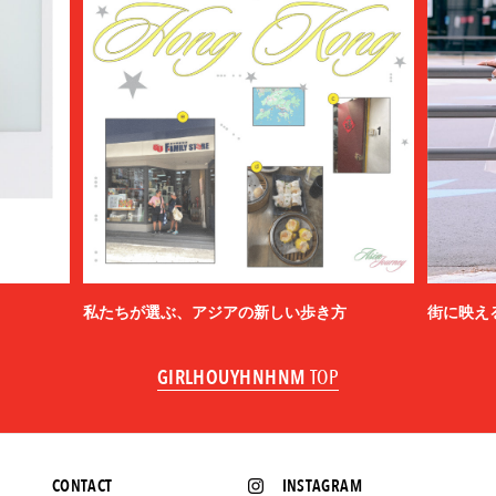
私たちが選ぶ、アジアの新しい歩き方
街に映え
GIRLHOUYHNHNM
TOP
CONTACT
INSTAGRAM