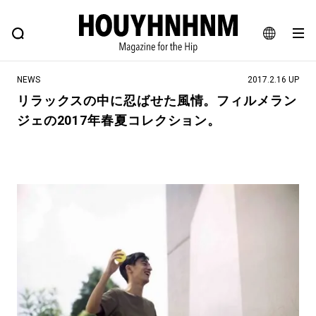
NEWS
FEATURE
BLOG
SNAP
Commune H
ヒップなファッション、カルチャー、ライフスタイルWEBマガジン
JA
NEWS
2017.2.16 UP
EN
リラックスの中に忍ばせた風情。フィルメラン
ジェの2017年春夏コレクション。
#注目のタグ
#SHOPPING ADDICT
#憧れの逸品
#ESSENTIAL DESIGNS
#古着サミット
#NEW VINTAGE
#マイナーグッド図鑑
#路地裏てぃーん。
#MONTHLY JOURNAL
#GH 銘品の所以
#フイナムのYouTube
#Commune H
#FOCUS IT
#AH.H
#ととけん
#FASHION
#MUSIC
#MOVIE