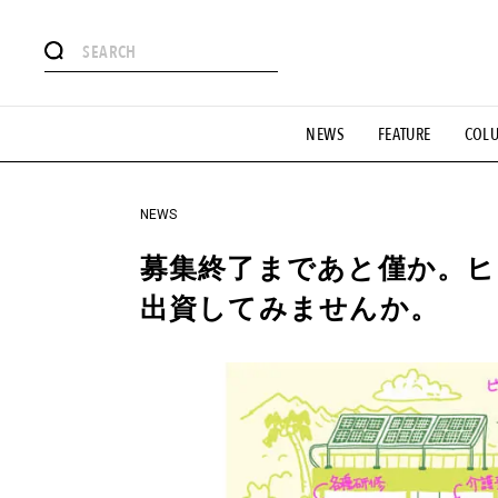
#注目のタグ
NEWS
FEATURE
COL
#SHOPPING ADDICT
#憧れの逸品
#ESSENTIAL DESIG
#GH 銘品の所以
#フイナムのYouTube
#Commune H
#SPORTS
#HANDSOME HANDBOOK
NEWS
募集終了まであと僅か。
出資してみませんか。