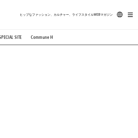
ヒップなファッション、カルチャー、ライフスタイルWEBマガジン
JA
SPECIAL SITE
Commune H
#路地裏てぃーん。
#MONTHLY JOURNAL
EN
OVIE
#LIFESTYLE
#SNEAKER
#OUTDOOR