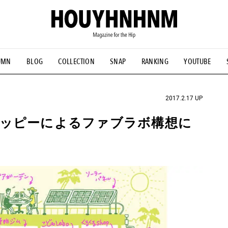
UMN
BLOG
COLLECTION
SNAP
RANKING
YOUTUBE
NS
#古着サミット
#NEW VINTAGE
#マイナーグッド図鑑
#FOCUS IT
#AH.H
#ととけん
#FASHION
#MUSIC
#M
2017.2.17 UP
ヒッピーによるファブラボ構想に