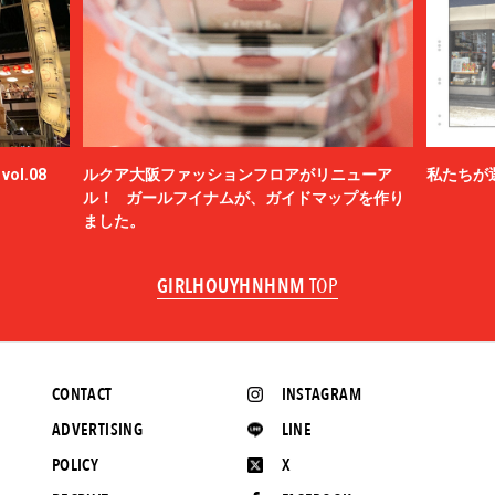
ol.08
ルクア大阪ファッションフロアがリニューア
私たちが
ル！ ガールフイナムが、ガイドマップを作り
ました。
GIRLHOUYHNHNM
TOP
CONTACT
INSTAGRAM
ADVERTISING
LINE
POLICY
X