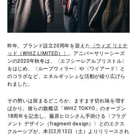
#LIFESTYLE
#SNEAKER
#OUTDOOR
#SPORTS
#HANDSOME HANDBOOK
昨年、ブランド設立20周年を迎えた
〈ウィズ リミテ
ッド（WHIZ LIMITED）〉
。アニバーサリーシーズ
ンの2020年秋冬は、〈エフシーレアルブリストル〉
をはじめ、〈ループウィラー〉や〈ワイアード〉と
のコラボなど、エネルギッシュな活動が繰り広げら
れました。
その勢いは留まるどころか、ますます切れ味を増す
ばかり。彼らの旗艦店「WHIZ TOKYO」のオープン
18周年を記念し、藤原ヒロシさん手掛ける〈フラグ
メント デザイン（fragment design）〉とのエクス
クルーシブが、本日2月13日（土）よりリリースされ