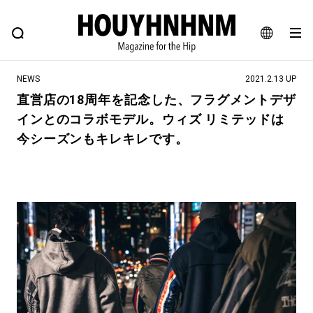
NEWS
FEATURE
BLOG
SNAP
Commune H
ヒップなファッション、カルチャー、ライフスタイルWEBマガジン
JA
NEWS
2021.2.13 UP
EN
直営店の18周年を記念した、フラグメントデザ
インとのコラボモデル。ウィズ リミテッドは
#注目のタグ
今シーズンもキレキレです。
#SHOPPING ADDICT
#憧れの逸品
#ESSENTIAL DESIGNS
#古着サミット
#NEW VINTAGE
#マイナーグッド図鑑
#路地裏てぃーん。
#MONTHLY JOURNAL
#GH 銘品の所以
#フイナムのYouTube
#Commune H
#FOCUS IT
#AH.H
#ととけん
#FASHION
#MUSIC
#MOVIE