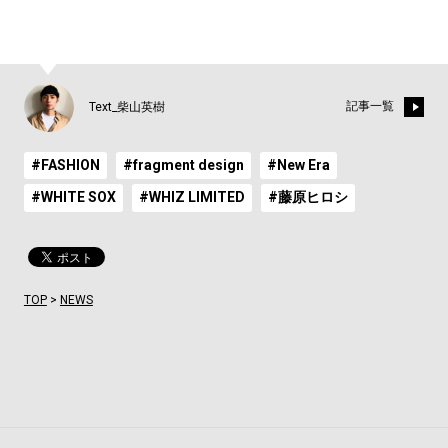
記事一覧
Text_柴山英樹
#FASHION
#fragment design
#New Era
#WHITE SOX
#WHIZ LIMITED
#藤原ヒロシ
TOP
>
NEWS