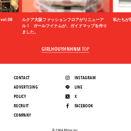
ol.08
ルクア大阪ファッションフロアがリニューア
私たちが
ル！ ガールフイナムが、ガイドマップを作り
ました。
GIRLHOUYHNHNM
TOP
CONTACT
INSTAGRAM
ADVERTISING
LINE
POLICY
X
RECRUIT
FACEBOOK
COMPANY
©️ 2004 Rhino Inc.