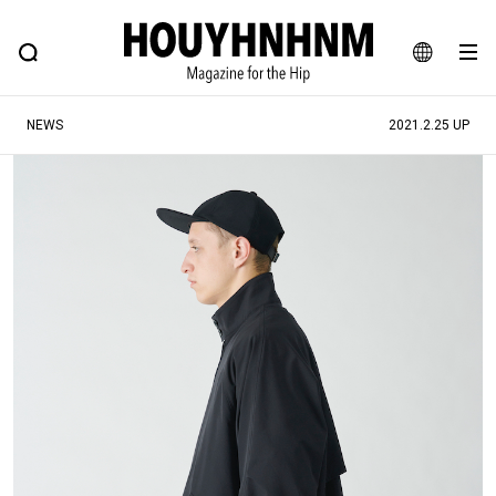
NEWS
FEATURE
BLOG
SNAP
Commune H
ヒップなファッション、カルチャー、ライフスタイルWEBマガジン
JA
NEWS
2021.2.25 UP
EN
#注目のタグ
#SHOPPING ADDICT
#憧れの逸品
#ESSENTIAL DESIGNS
#古着サミット
#NEW VINTAGE
#マイナーグッド図鑑
#路地裏てぃーん。
#MONTHLY JOURNAL
#GH 銘品の所以
#フイナムのYouTube
#Commune H
#FOCUS IT
#AH.H
#ととけん
#FASHION
#MUSIC
#MOVIE