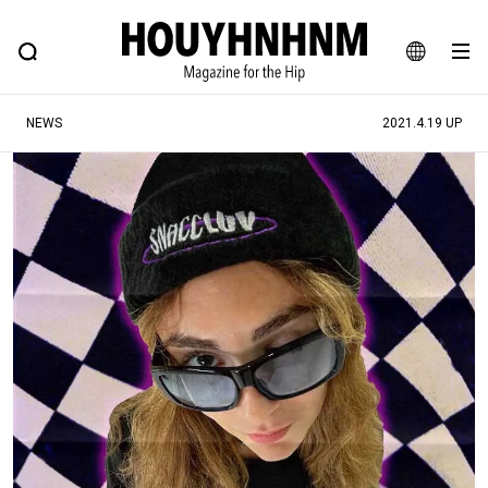
NEWS
FEATURE
BLOG
SNAP
Commune H
ヒップなファッション、カルチャー、ライフスタイルWEBマガジン
JA
NEWS
2021.4.19 UP
EN
#注目のタグ
#SHOPPING ADDICT
#憧れの逸品
#ESSENTIAL DESIGNS
#古着サミット
#NEW VINTAGE
#マイナーグッド図鑑
#路地裏てぃーん。
#MONTHLY JOURNAL
#GH 銘品の所以
#フイナムのYouTube
#Commune H
#FOCUS IT
#AH.H
#ととけん
#FASHION
#MUSIC
#MOVIE