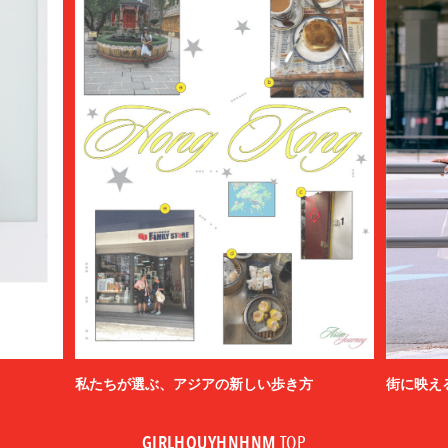
私たちが選ぶ、アジアの新しい歩き方
街に映え
GIRLHOUYHNHNM
TOP