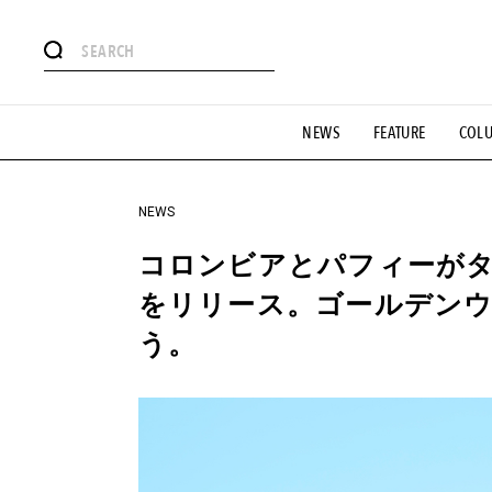
#注目のタグ
NEWS
FEATURE
COL
#SHOPPING ADDICT
#憧れの逸品
#ESSENTIAL DESIG
#GH 銘品の所以
#フイナムのYouTube
#Commune H
#SPORTS
#HANDSOME HANDBOOK
NEWS
コロンビアとパフィーが
をリリース。ゴールデン
う。