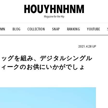
UMN
BLOG
COLLECTION
SNAP
RANKING
YOUTUBE
NS
#古着サミット
#NEW VINTAGE
#マイナーグッド図鑑
#FOCUS IT
#AH.H
#ととけん
#FASHION
#MUSIC
#M
2021.4.28 UP
タッグを組み、デジタルシングル
ウィークのお供にいかがでしょ