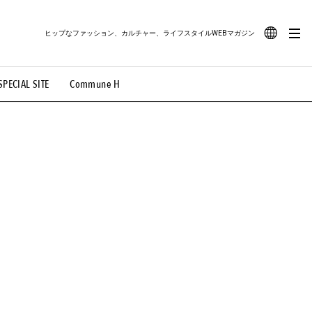
ヒップなファッション、カルチャー、ライフスタイルWEBマガジン
JA
SPECIAL SITE
Commune H
#路地裏てぃーん。
#MONTHLY JOURNAL
EN
OVIE
#LIFESTYLE
#SNEAKER
#OUTDOOR