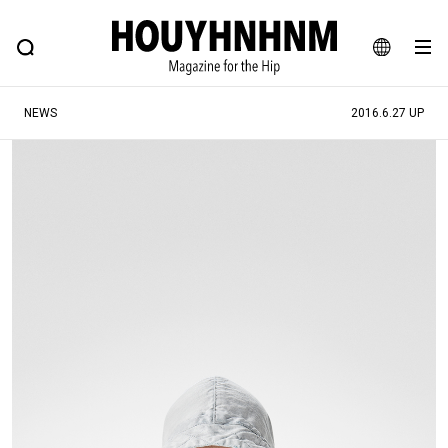
NEWS
FEATURE
BLOG
SNAP
Commune H
ヒップなファッション、カルチャー、ライフスタイルWEBマガジン
JA
NEWS
2016.6.27 UP
EN
#注目のタグ
#SHOPPING ADDICT
#憧れの逸品
#ESSENTIAL DESIGNS
#古着サミット
#NEW VINTAGE
#マイナーグッド図鑑
#路地裏てぃーん。
#MONTHLY JOURNAL
#GH 銘品の所以
#フイナムのYouTube
#Commune H
#FOCUS IT
#AH.H
#ととけん
#FASHION
#MUSIC
#MOVIE