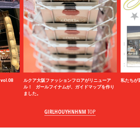
ol.08
ルクア大阪ファッションフロアがリニューア
私たちが
ル！ ガールフイナムが、ガイドマップを作り
ました。
GIRLHOUYHNHNM
TOP