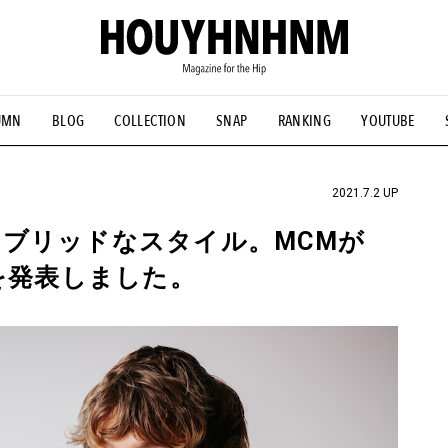
UMN
BLOG
COLLECTION
SNAP
RANKING
YOUTUBE
NS
#古着サミット
#NEW VINTAGE
#マイナーグッド図鑑
#FOCUS IT
#AH.H
#ととけん
#FASHION
#MUSIC
#M
2021.7.2 UP
ブリッドなスタイル。MCMが
を発表しました。