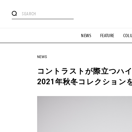
#注目のタグ
NEWS
FEATURE
COL
#SHOPPING ADDICT
#憧れの逸品
#ESSENTIAL DESIG
#GH 銘品の所以
#フイナムのYouTube
#Commune H
#SPORTS
#HANDSOME HANDBOOK
NEWS
コントラストが際立つハイ
2021年秋冬コレクション