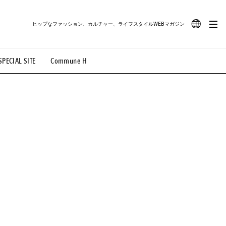
ヒップなファッション、カルチャー、ライフスタイルWEBマガジン
JA
SPECIAL SITE
Commune H
#路地裏てぃーん。
#MONTHLY JOURNAL
EN
OVIE
#LIFESTYLE
#SNEAKER
#OUTDOOR