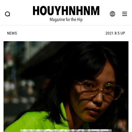
NEWS
FEATURE
BLOG
SNAP
Commune H
ヒップなファッション、カルチャー、ライフスタイルWEBマガジン
JA
NEWS
2021.8.5 UP
EN
#注目のタグ
#SHOPPING ADDICT
#憧れの逸品
#ESSENTIAL DESIGNS
#古着サミット
#NEW VINTAGE
#マイナーグッド図鑑
#路地裏てぃーん。
#MONTHLY JOURNAL
#GH 銘品の所以
#フイナムのYouTube
#Commune H
#FOCUS IT
#AH.H
#ととけん
#FASHION
#MUSIC
#MOVIE