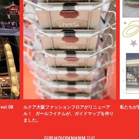
ol.08
ルクア大阪ファッションフロアがリニューア
私たちが
ル！ ガールフイナムが、ガイドマップを作り
ました。
GIRLHOUYHNHNM
TOP