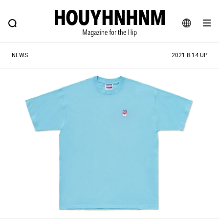
NEWS
FEATURE
BLOG
SNAP
Commune H
ヒップなファッション、カルチャー、ライフスタイルWEBマガジン
JA
NEWS
2021.8.14 UP
EN
#注目のタグ
#SHOPPING ADDICT
#憧れの逸品
#ESSENTIAL DESIGNS
#古着サミット
#NEW VINTAGE
#マイナーグッド図鑑
#路地裏てぃーん。
#MONTHLY JOURNAL
#GH 銘品の所以
#フイナムのYouTube
#Commune H
#FOCUS IT
#AH.H
#ととけん
#FASHION
#MUSIC
#MOVIE