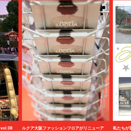
ol.08
ルクア大阪ファッションフロアがリニューア
私たちが