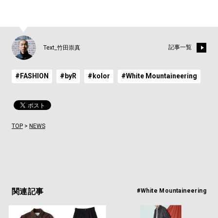
記事一覧
Text_竹田崇真
#FASHION
#byR
#kolor
#White Mountaineering
TOP
>
NEWS
関連記事
#White Mountaineering