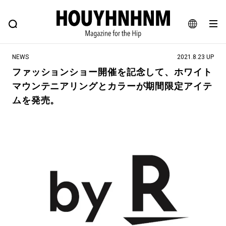
NEWS
FEATURE
BLOG
SNAP
Commune H
ヒップなファッション、カルチャー、ライフスタイルWEBマガジン
JA
NEWS
2021.8.23 UP
EN
ファッションショー開催を記念して、ホワイト
マウンテニアリングとカラーが期間限定アイテ
#注目のタグ
ムを発売。
#SHOPPING ADDICT
#憧れの逸品
#ESSENTIAL DESIGNS
#古着サミット
#NEW VINTAGE
#マイナーグッド図鑑
#路地裏てぃーん。
#MONTHLY JOURNAL
#GH 銘品の所以
#フイナムのYouTube
#Commune H
#FOCUS IT
#AH.H
#ととけん
#FASHION
#MUSIC
#MOVIE