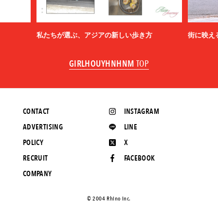
私たちが選ぶ、アジアの新しい歩き方
街に映え
GIRLHOUYHNHNM
TOP
CONTACT
INSTAGRAM
ADVERTISING
LINE
POLICY
X
RECRUIT
FACEBOOK
COMPANY
©️ 2004 Rhino Inc.