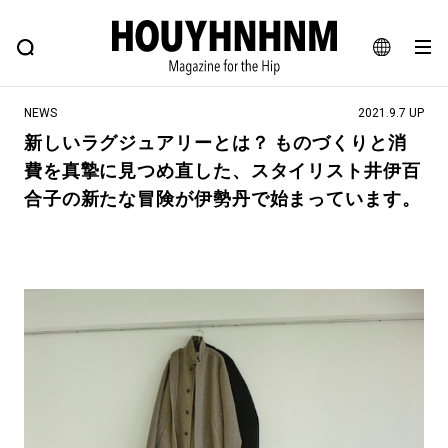
NEWS
FEATURE
BLOG
SNAP
Commune H
ヒップなファッション、カルチャー、ライフスタイルWEBマガジン
JA
NEWS
2021.9.7 UP
EN
新しいラグジュアリーとは？ ものづくりと消
費を真摯に見つめ直した、スタイリスト井伊百
#注目のタグ
合子の新たな冒険が伊勢丹で始まっています。
#SHOPPING ADDICT
#憧れの逸品
#ESSENTIAL DESIGNS
#古着サミット
#NEW VINTAGE
#マイナーグッド図鑑
#路地裏てぃーん。
#MONTHLY JOURNAL
#GH 銘品の所以
#フイナムのYouTube
#Commune H
#FOCUS IT
#AH.H
#ととけん
#FASHION
#MUSIC
#MOVIE