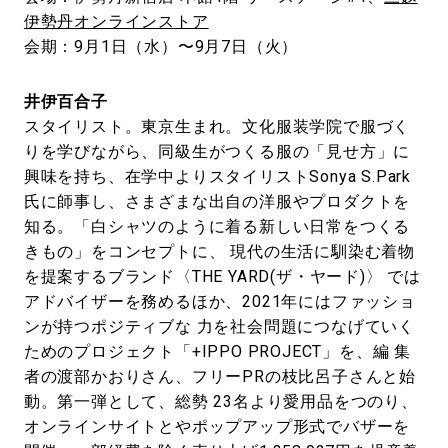
伊勢丹オンラインストア
会期：9月1日（水）〜9月7日（火）
井伊百合子
スタイリスト。東京生まれ。文化服装学院で服づく
りを学びながら、同級生がつくる服の「見せ方」に
興味を持ち、在学中よりスタイリストSonya S.Park
氏に師事し、さまざまな出自の洋服やプロダクトを
知る。「白シャツのように着る新しい日常をつくる
きもの」をコンセプトに、 現代の生活に馴染む着物
を提案するブランド〈THE YARD(ザ・ヤード)〉 では
アドバイザーを務めるほか、2021年にはファッショ
ンが持つポジティブな 力を社会問題につなげていく
ためのプロジェクト「+IPPO PROJECT」を、編 集
者の渡部かおりさん、フリーPRの枝比呂子さんと始
動。第一弾として、総勢 23名より愛用品をつのり、
オンラインサイトとやポップアップ形式でバザーを