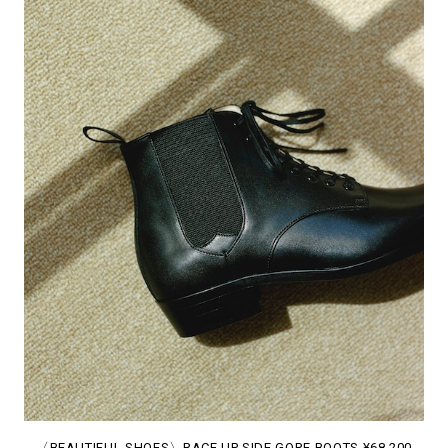
〈
BEAUTIFUL SHOES
〉RACE UP SIDE GORE BOOTS ¥68,200