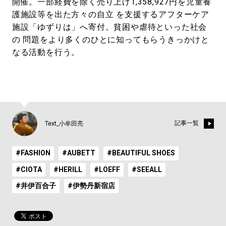
開催。一部経費を除く売り上げ1,358,927円を児童養
護施設等を出た方々の自立 を支援するアフターケア
施設「ゆずりは」へ寄付。貧困や虐待といった社会
の 問題をより多くのひとに知ってもらうきっかけと
なる活動を行う。
記事一覧
Text_小牟田亮
#FASHION
#AUBETT
#BEAUTIFUL SHOES
#CIOTA
#HERILL
#LOEFF
#SEEALL
#井伊百合子
#伊勢丹新宿店