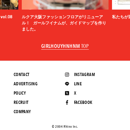
ol.08
ルクア大阪ファッションフロアがリニューア
私たちが
ル！ ガールフイナムが、ガイドマップを作り
ました。
GIRLHOUYHNHNM
TOP
CONTACT
INSTAGRAM
ADVERTISING
LINE
POLICY
X
RECRUIT
FACEBOOK
COMPANY
©️ 2004 Rhino Inc.