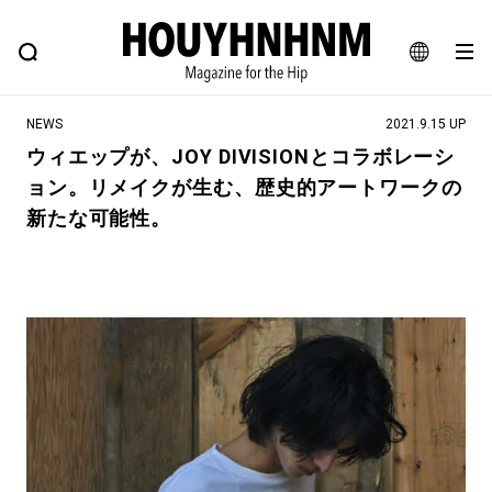
NEWS
FEATURE
BLOG
SNAP
Commune H
ヒップなファッション、カルチャー、ライフスタイルWEBマガジン
JA
NEWS
2021.9.15 UP
EN
ウィエップが、JOY DIVISIONとコラボレーシ
ョン。リメイクが生む、歴史的アートワークの
#注目のタグ
新たな可能性。
#SHOPPING ADDICT
#憧れの逸品
#ESSENTIAL DESIGNS
#古着サミット
#NEW VINTAGE
#マイナーグッド図鑑
#路地裏てぃーん。
#MONTHLY JOURNAL
#GH 銘品の所以
#フイナムのYouTube
#Commune H
#FOCUS IT
#AH.H
#ととけん
#FASHION
#MUSIC
#MOVIE