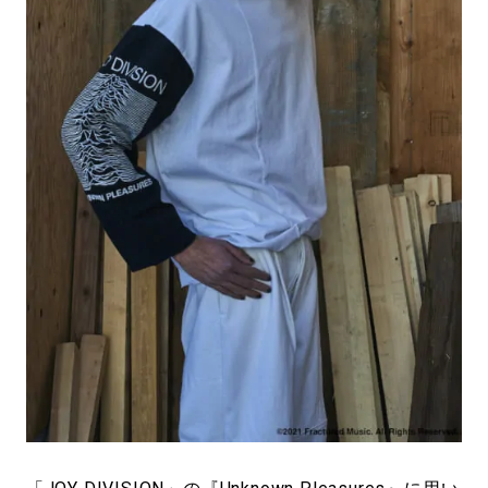
#LIFESTYLE
#SNEAKER
#OUTDOOR
#SPORTS
#HANDSOME HANDBOOK