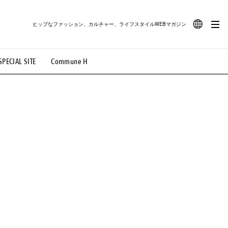
ヒップなファッション、カルチャー、ライフスタイルWEBマガジン
JA
SPECIAL SITE
Commune H
#路地裏てぃーん。
#MONTHLY JOURNAL
EN
OVIE
#LIFESTYLE
#SNEAKER
#OUTDOOR