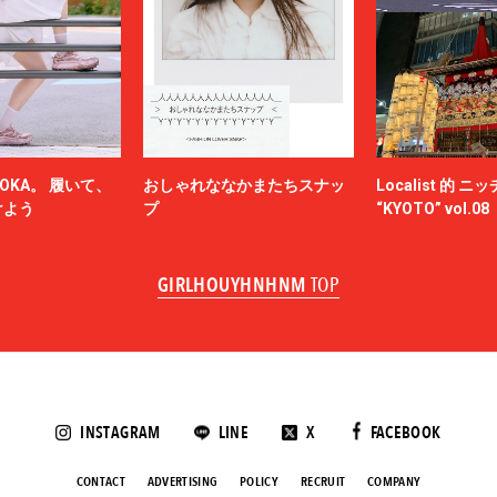
OKA。 履いて、
おしゃれななかまたちスナッ
Localist 的 
けよう
プ
“KYOTO” vol.08
GIRLHOUYHNHNM
TOP
INSTAGRAM
LINE
X
FACEBOOK
CONTACT
ADVERTISING
POLICY
RECRUIT
COMPANY