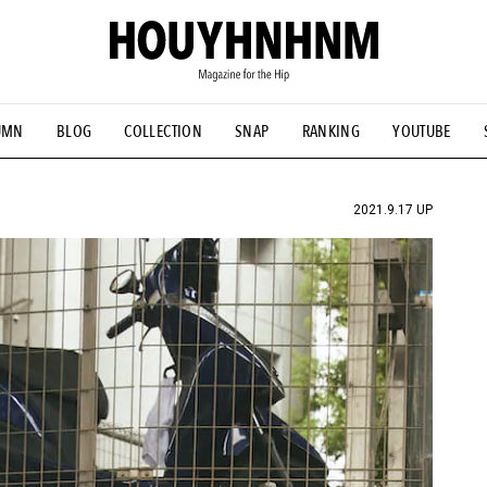
UMN
BLOG
COLLECTION
SNAP
RANKING
YOUTUBE
NS
#古着サミット
#NEW VINTAGE
#マイナーグッド図鑑
#FOCUS IT
#AH.H
#ととけん
#FASHION
#MUSIC
#M
2021.9.17 UP