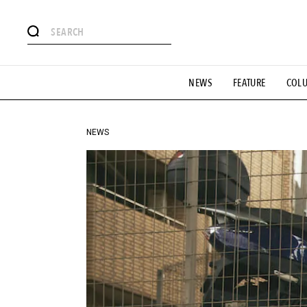
#注目のタグ
NEWS
FEATURE
COL
#SHOPPING ADDICT
#憧れの逸品
#ESSENTIAL DESIG
#GH 銘品の所以
#フイナムのYouTube
#Commune H
#SPORTS
#HANDSOME HANDBOOK
NEWS