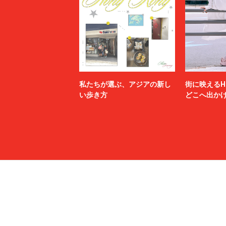
私たちが選ぶ、アジアの新し
街に映えるH
い歩き方
どこへ出か