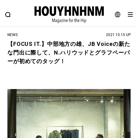
NEWS
FEATURE
BLOG
SNAP
Commune H
ヒップなファッション、カルチャー、ライフスタイルWEBマガジン
JA
NEWS
2021.10.15 UP
EN
【FOCUS IT.】中部地方の雄、JB Voiceの新た
な門出に際して、N.ハリウッドとグラフペーパ
#注目のタグ
ーが初めてのタッグ！
#SHOPPING ADDICT
#憧れの逸品
#ESSENTIAL DESIGNS
#古着サミット
#NEW VINTAGE
#マイナーグッド図鑑
#路地裏てぃーん。
#MONTHLY JOURNAL
#GH 銘品の所以
#フイナムのYouTube
#Commune H
#FOCUS IT
#AH.H
#ととけん
#FASHION
#MUSIC
#MOVIE