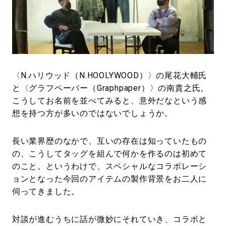
#LIFESTYLE
#SNEAKER
#OUTDOOR
#SPORTS
#HANDSOME HANDBOOK
〈N.ハリウッド（N.HOOLYWOOD）〉の尾花大輔氏
と〈グラフペーパー（Graphpaper）〉の南貴之氏。
こうしてお名前を並べてみると、意外だなという感
想を持つ方が多いのではないでしょうか。
長い業界歴のなかで、互いの存在は知っていたもの
の、こうしてタッグを組んで何かを作るのは初めて
のこと。というわけで、スペシャルなコラボレーシ
ョンとなった今回のアイテムの製作背景をお二人に
伺ってきました。
対談が進むうちに話が微妙にそれていき、コラボと