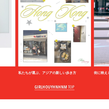
私たちが選ぶ、アジアの新しい歩き方
街に映え
GIRLHOUYHNHNM
TOP