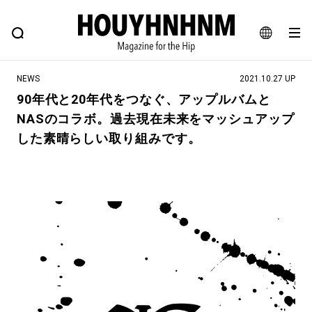
NEWS
FEATURE
BLOG
SNAP
Commune H
ヒップなファッション、カルチャー、ライフスタイルWEBマガジン
JA
NEWS
2021.10.27 UP
EN
90年代と20年代をつなぐ、アップルバムと
NASのコラボ。過去現在未来をマッシュアップ
#注目のタグ
した素晴らしい取り組みです。
#SHOPPING ADDICT
#憧れの逸品
#ESSENTIAL DESIGNS
#古着サミット
#NEW VINTAGE
#マイナーグッド図鑑
#路地裏てぃーん。
#MONTHLY JOURNAL
#GH 銘品の所以
#フイナムのYouTube
#Commune H
#FOCUS IT
#AH.H
#ととけん
#FASHION
#MUSIC
#MOVIE