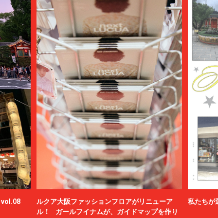
ol.08
ルクア大阪ファッションフロアがリニューア
私たちが
ル！ ガールフイナムが、ガイドマップを作り