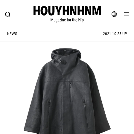
NEWS
FEATURE
BLOG
SNAP
Commune H
ヒップなファッション、カルチャー、ライフスタイルWEBマガジン
JA
NEWS
2021.10.28 UP
EN
#注目のタグ
#SHOPPING ADDICT
#憧れの逸品
#ESSENTIAL DESIGNS
#古着サミット
#NEW VINTAGE
#マイナーグッド図鑑
#路地裏てぃーん。
#MONTHLY JOURNAL
#GH 銘品の所以
#フイナムのYouTube
#Commune H
#FOCUS IT
#AH.H
#ととけん
#FASHION
#MUSIC
#MOVIE