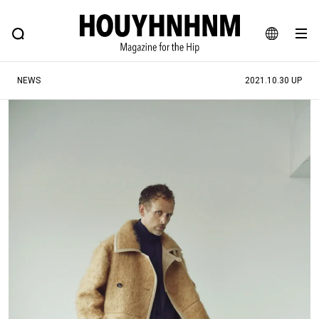
NEWS
FEATURE
BLOG
SNAP
Commune H
ヒップなファッション、カルチャー、ライフスタイルWEBマガジン
JA
NEWS
2021.10.30 UP
EN
#注目のタグ
#SHOPPING ADDICT
#憧れの逸品
#ESSENTIAL DESIGNS
#古着サミット
#NEW VINTAGE
#マイナーグッド図鑑
#路地裏てぃーん。
#MONTHLY JOURNAL
#GH 銘品の所以
#フイナムのYouTube
#Commune H
#FOCUS IT
#AH.H
#ととけん
#FASHION
#MUSIC
#MOVIE