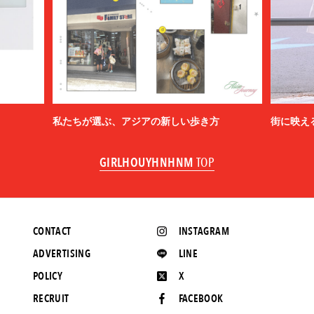
私たちが選ぶ、アジアの新しい歩き方
街に映え
GIRLHOUYHNHNM
TOP
CONTACT
INSTAGRAM
ADVERTISING
LINE
POLICY
X
RECRUIT
FACEBOOK