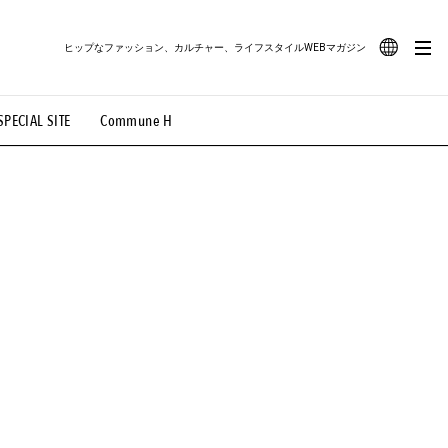
ヒップなファッション、カルチャー、ライフスタイルWEBマガジン
JA
SPECIAL SITE
Commune H
#路地裏てぃーん。
#MONTHLY JOURNAL
EN
OVIE
#LIFESTYLE
#SNEAKER
#OUTDOOR