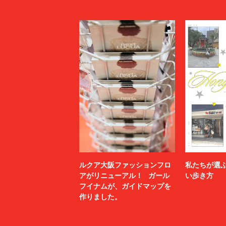
ルクア大阪ファッションフロ
私たちが選
アがリニューアル！ ガール
い歩き方
フイナムが、ガイドマップを
作りました。