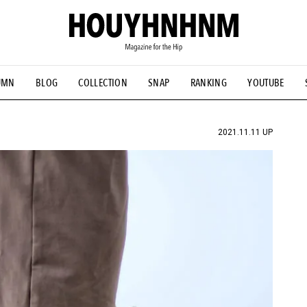
UMN
BLOG
COLLECTION
SNAP
RANKING
YOUTUBE
NS
#古着サミット
#NEW VINTAGE
#マイナーグッド図鑑
#FOCUS IT
#AH.H
#ととけん
#FASHION
#MUSIC
#M
2021.11.11 UP