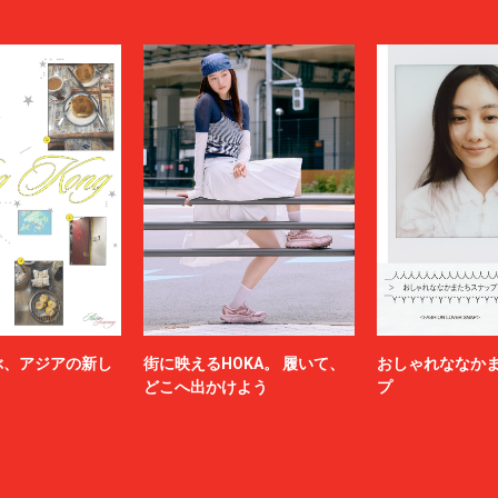
ぶ、アジアの新し
街に映えるHOKA。 履いて、
おしゃれななか
どこへ出かけよう
プ