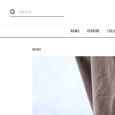
#注目のタグ
NEWS
FEATURE
COL
#SHOPPING ADDICT
#憧れの逸品
#ESSENTIAL DESIG
#GH 銘品の所以
#フイナムのYouTube
#Commune H
#SPORTS
#HANDSOME HANDBOOK
NEWS