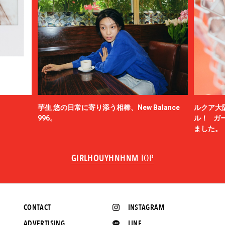
芋生 悠の日常に寄り添う相棒、New Balance
ルクア大
996。
ル！ ガ
ました。
GIRLHOUYHNHNM
TOP
CONTACT
INSTAGRAM
ADVERTISING
LINE