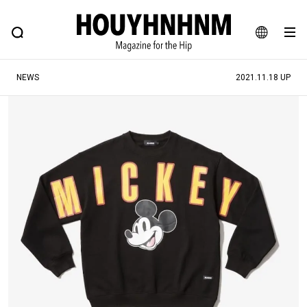
NEWS
FEATURE
BLOG
SNAP
Commune H
ヒップなファッション、カルチャー、ライフスタイルWEBマガジン
JA
NEWS
2021.11.18 UP
EN
#注目のタグ
#SHOPPING ADDICT
#憧れの逸品
#MONTHLY JOURNAL
#ESSENTIAL DESIGNS
#NEW VINTAGE
#古着サミット
#マイナーグッド図鑑
#フイナムのYouTube
#Commune H
#FOCUS IT
#AH.H
#ととけん
#FASHION
#MUSIC
#MOVIE
#LIFESTYLE
#SNEAKER
#OUTDOOR