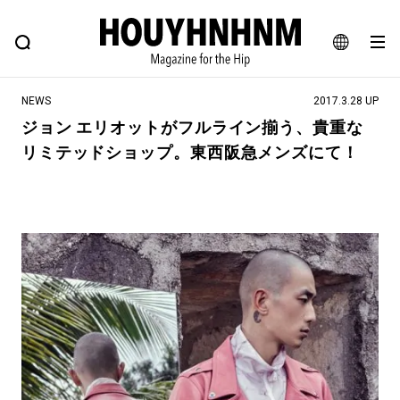
NEWS
FEATURE
BLOG
SNAP
Commune H
ヒップなファッション、カルチャー、ライフスタイルWEBマガジン
JA
NEWS
2017.3.28 UP
EN
ジョン エリオットがフルライン揃う、貴重な
リミテッドショップ。東西阪急メンズにて！
#注目のタグ
#SHOPPING ADDICT
#憧れの逸品
#ESSENTIAL DESIGNS
#古着サミット
#NEW VINTAGE
#マイナーグッド図鑑
#路地裏てぃーん。
#MONTHLY JOURNAL
#GH 銘品の所以
#フイナムのYouTube
#Commune H
#FOCUS IT
#AH.H
#ととけん
#FASHION
#MUSIC
#MOVIE