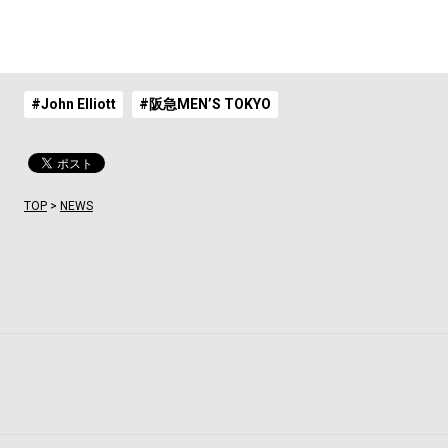
#John Elliott
#阪急MEN’S TOKYO
TOP
>
NEWS