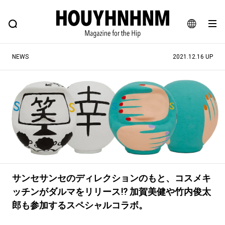
NEWS
FEATURE
BLOG
SNAP
Commune H
ヒップなファッション、カルチャー、ライフスタイルWEBマガジン
JA
NEWS
2021.12.16 UP
EN
#注目のタグ
#SHOPPING ADDICT
#憧れの逸品
#ESSENTIAL DESIGNS
#古着サミット
#NEW VINTAGE
#マイナーグッド図鑑
#路地裏てぃーん。
#MONTHLY JOURNAL
#GH 銘品の所以
#フイナムのYouTube
サンセサンセのディレクションのもと、コスメキ
ッチンがダルマをリリース⁉︎ 加賀美健や竹内俊太
#Commune H
#FOCUS IT
#AH.H
郎も参加するスペシャルコラボ。
#ととけん
#FASHION
#MUSIC
#MOVIE