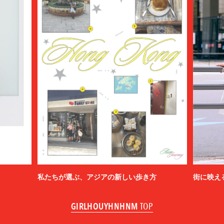
私たちが選ぶ、アジアの新しい歩き方
街に映え
GIRLHOUYHNHNM
TOP