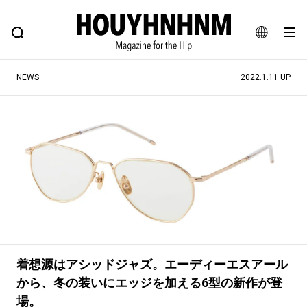
NEWS
FEATURE
BLOG
SNAP
Commune H
ヒップなファッション、カルチャー、ライフスタイルWEBマガジン
JA
NEWS
2022.1.11 UP
EN
#注目のタグ
#SHOPPING ADDICT
#憧れの逸品
#ESSENTIAL DESIGNS
#古着サミット
#NEW VINTAGE
#マイナーグッド図鑑
#路地裏てぃーん。
#MONTHLY JOURNAL
#GH 銘品の所以
#フイナムのYouTube
着想源はアシッドジャズ。エーディーエスアール
#Commune H
#FOCUS IT
#AH.H
から、冬の装いにエッジを加える6型の新作が登
#ととけん
#FASHION
#MUSIC
#MOVIE
場。