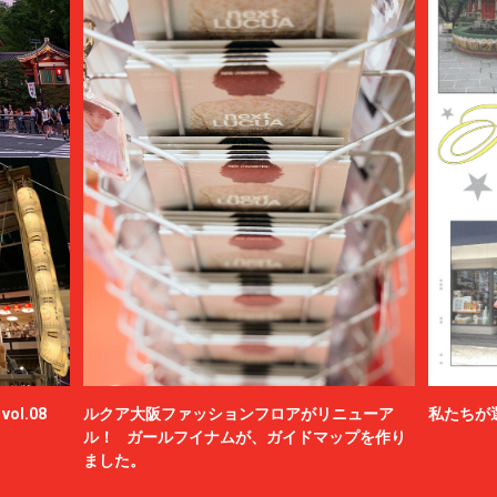
ol.08
ルクア大阪ファッションフロアがリニューア
私たちが
ル！ ガールフイナムが、ガイドマップを作り
ました。