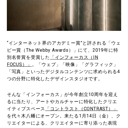
#LIFESTYLE
#SNEAKER
#OUTDOOR
#SPORTS
#HANDSOME HANDBOOK
“インターネット界のアカデミー賞”と評される「ウェ
ビー賞（The Webby Awards）」にて、2019年に特
別名誉賞を受賞した
「インフォーカス（IN
FOCUS）」
。「ウェブ」「映像」「グラフィック」
「写真」といったデジタルコンテンツに求められる4
つの分野に特化したデザインスタジオです。
そんな「インフォーカス」が今年創立10周年を迎え
るに当たり、アートやカルチャーに特化したクリエ
イティブスペース
「コントラスト（CONTRAST）」
を代々木八幡にオープン。来たる1月14日（金）、ク
リエイターによる、クリエイターに寄り添った表現