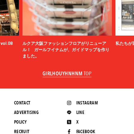
ol.08
ルクア大阪ファッションフロアがリニューア
私たちが
ル！ ガールフイナムが、ガイドマップを作り
ました。
GIRLHOUYHNHNM
TOP
CONTACT
INSTAGRAM
ADVERTISING
LINE
POLICY
X
RECRUIT
FACEBOOK