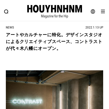
NEWS
FEATURE
BLOG
SNAP
Commune H
ヒップなファッション、カルチャー、ライフスタイルWEBマガジン
JA
NEWS
2022.1.13 UP
EN
アートやカルチャーに特化。デザインスタジオ
によるクリエイティブスペース、コントラスト
#注目のタグ
が代々木八幡にオープン。
#SHOPPING ADDICT
#憧れの逸品
#ESSENTIAL DESIGNS
#古着サミット
#NEW VINTAGE
#マイナーグッド図鑑
#路地裏てぃーん。
#MONTHLY JOURNAL
#GH 銘品の所以
#フイナムのYouTube
#Commune H
#FOCUS IT
#AH.H
#ととけん
#FASHION
#MUSIC
#MOVIE