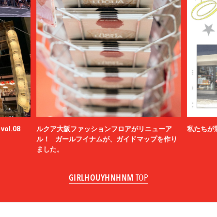
ol.08
ルクア大阪ファッションフロアがリニューア
私たちが
ル！ ガールフイナムが、ガイドマップを作り
ました。
GIRLHOUYHNHNM
TOP