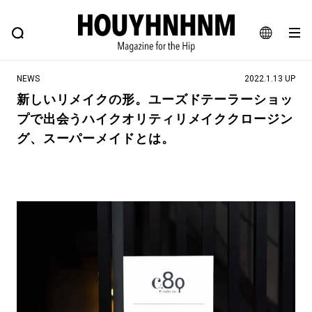
NEWS
FEATURE
BLOG
SNAP
Commune H
ヒップなファッション、カルチャー、ライフスタイルWEBマガジン
JA
NEWS
2022.1.13 UP
EN
新しいリメイクの形。ユーズドテーラーショッ
プで出会うハイクオリティリメイククロージン
#注目のタグ
グ、スーパーメイドとは。
#SHOPPING ADDICT
#憧れの逸品
#ESSENTIAL DESIGNS
#古着サミット
#NEW VINTAGE
#マイナーグッド図鑑
#路地裏てぃーん。
#MONTHLY JOURNAL
#GH 銘品の所以
#フイナムのYouTube
#Commune H
#FOCUS IT
#AH.H
#ととけん
#FASHION
#MUSIC
#MOVIE