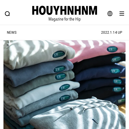
NEWS
FEATURE
BLOG
SNAP
Commune H
ヒップなファッション、カルチャー、ライフスタイルWEBマガジン
JA
NEWS
2022.1.14 UP
EN
#注目のタグ
#SHOPPING ADDICT
#憧れの逸品
#ESSENTIAL DESIGNS
#古着サミット
#NEW VINTAGE
#マイナーグッド図鑑
#路地裏てぃーん。
#MONTHLY JOURNAL
#GH 銘品の所以
#フイナムのYouTube
#Commune H
#FOCUS IT
#AH.H
#ととけん
#FASHION
#MUSIC
#MOVIE