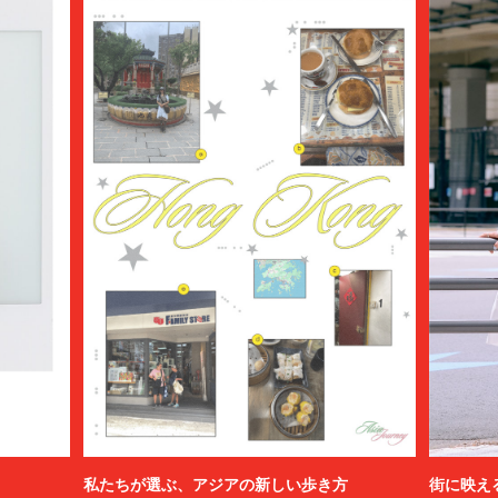
私たちが選ぶ、アジアの新しい歩き方
街に映え