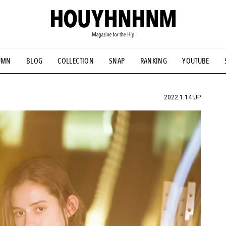
UMN
BLOG
COLLECTION
SNAP
RANKING
YOUTUBE
NS
#古着サミット
#NEW VINTAGE
#マイナーグッド図鑑
#FOCUS IT
#AH.H
#ととけん
#FASHION
#MUSIC
#M
2022.1.14 UP