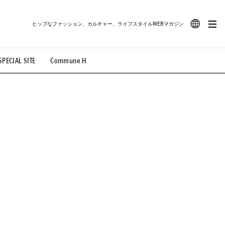
ヒップなファッション、カルチャー、ライフスタイルWEBマガジン
JA
SPECIAL SITE
Commune H
#路地裏てぃーん。
#MONTHLY JOURNAL
EN
OVIE
#LIFESTYLE
#SNEAKER
#OUTDOOR