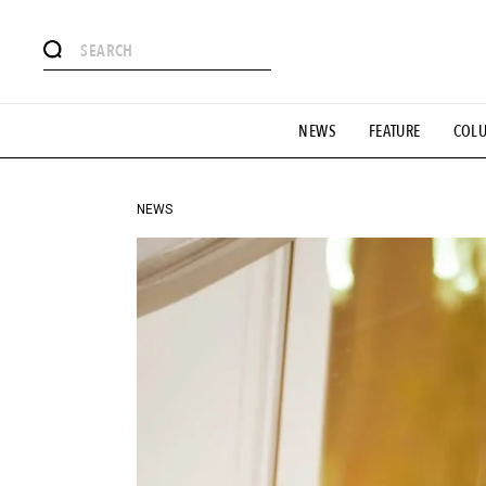
#注目のタグ
NEWS
FEATURE
COL
#SHOPPING ADDICT
#憧れの逸品
#ESSENTIAL DESIG
#GH 銘品の所以
#フイナムのYouTube
#Commune H
#SPORTS
#HANDSOME HANDBOOK
NEWS