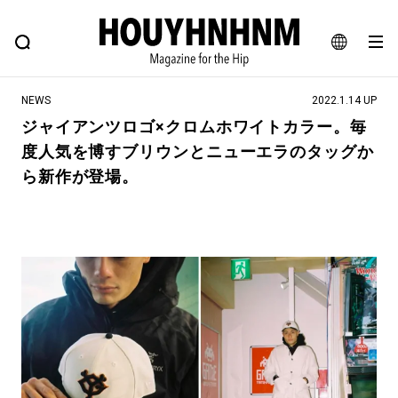
NEWS
FEATURE
BLOG
SNAP
Commune H
ヒップなファッション、カルチャー、ライフスタイルWEBマガジン
JA
NEWS
2022.1.14 UP
EN
ジャイアンツロゴ×クロムホワイトカラー。毎
度人気を博すブリウンとニューエラのタッグか
#注目のタグ
ら新作が登場。
#SHOPPING ADDICT
#憧れの逸品
#ESSENTIAL DESIGNS
#古着サミット
#NEW VINTAGE
#マイナーグッド図鑑
#路地裏てぃーん。
#MONTHLY JOURNAL
#GH 銘品の所以
#フイナムのYouTube
#Commune H
#FOCUS IT
#AH.H
#ととけん
#FASHION
#MUSIC
#MOVIE