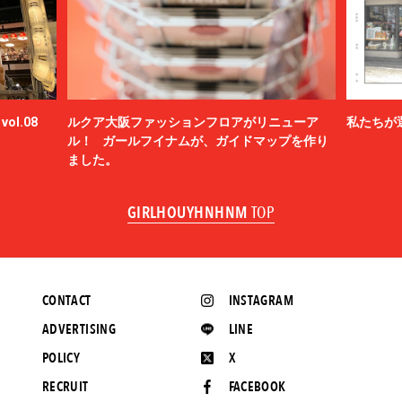
ol.08
ルクア大阪ファッションフロアがリニューア
私たちが
ル！ ガールフイナムが、ガイドマップを作り
ました。
GIRLHOUYHNHNM
TOP
CONTACT
INSTAGRAM
ADVERTISING
LINE
POLICY
X
RECRUIT
FACEBOOK