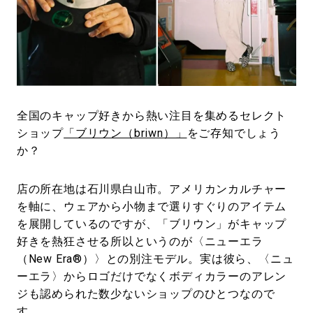
#LIFESTYLE
#SNEAKER
#OUTDOOR
#SPORTS
#HANDSOME HANDBOOK
全国のキャップ好きから熱い注目を集めるセレクト
ショップ
「ブリウン（briwn）」
をご存知でしょう
か？
店の所在地は石川県白山市。アメリカンカルチャー
を軸に、ウェアから小物まで選りすぐりのアイテム
を展開しているのですが、「ブリウン」がキャップ
好きを熱狂させる所以というのが〈ニューエラ
（New Era®）〉との別注モデル。実は彼ら、〈ニュ
ーエラ〉からロゴだけでなくボディカラーのアレン
ジも認められた数少ないショップのひとつなので
す。