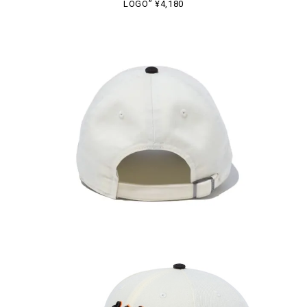
LOGO” ¥4,180