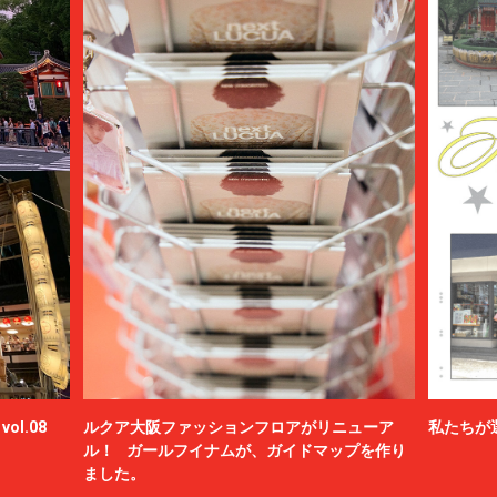
ol.08
ルクア大阪ファッションフロアがリニューア
私たちが
ル！ ガールフイナムが、ガイドマップを作り
ました。