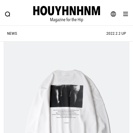
NEWS
FEATURE
BLOG
SNAP
Commune H
ヒップなファッション、カルチャー、ライフスタイルWEBマガジン
JA
NEWS
2022.2.2 UP
EN
#注目のタグ
#SHOPPING ADDICT
#憧れの逸品
#ESSENTIAL DESIGNS
#古着サミット
#NEW VINTAGE
#マイナーグッド図鑑
#路地裏てぃーん。
#MONTHLY JOURNAL
#GH 銘品の所以
#フイナムのYouTube
#Commune H
#FOCUS IT
#AH.H
#ととけん
#FASHION
#MUSIC
#MOVIE